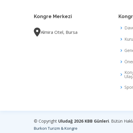
Kongre Merkezi
Kongr
Dav
Almira Otel, Bursa
Kuru
Gene
Önem
Kong
Ula
Spon
© Copyright
Uludağ 2026 KBB Günleri
. Bütün Hakla
Burkon Turizm & Kongre