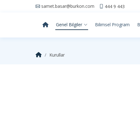
samet.basar@burkon.com
444 9 443
Genel Bilgiler
Bilimsel Program
B
Kurullar