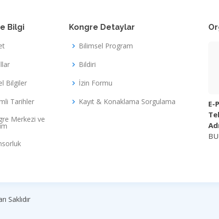
e Bilgi
Kongre Detaylar
Or
et
Bilimsel Program
llar
Bildiri
l Bilgiler
İzin Formu
li Tarihler
Kayıt & Konaklama Sorgulama
E-P
Tel
re Merkezi ve
Ad
şım
BU
sorluk
rı Saklıdır